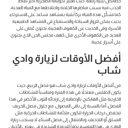
خصائص بيئية رائعة، حيث تعتبر تكويناته الصخرية أكثر نقاط
الجذب فيه بسبب مناظرها الخلابة واختلاطها مع المياه العذبة،
كما تشكّل هذه المياه بركاً نقية بمشاهد تساعد على الاسترخاء،
بحيث يمكن للزوار السباحة والاستمتاع في المشاهد الطبيعية
الآسرة، وفي الحديث عن الكهوف العجيبة، تحتوي عُمان على
العديد من الكهوف الأخرى مثل كهف مجلس الجن الذي يحتوي
على أسرار عجيبة.
أفضل الأوقات لزيارة وادي
شاب
من أفضل الأوقات لزيارة وادي شاب هو فصل الربيع، حيث
يكون الطقس معتدلاً في هذه الفترة ومناسباً للنشاطات
الخارجية مثل الهايكنج، بالإضافة إلى ارتدائه الثوب الأخضر في هذا
الفصل، أما بالنسبة إلى باقي الفصول، مع حلول فصل الخريف
تنخفض درجات الحرارة لتكون ملائمة للنشاطات الحركية مثل
التسلق أو التجديف، وبالانتقال إلى فصل الشتاء، لا يستحب زيارة
الوادي في هذا الموسم نظراً للبرودة الشديدة في بعض الأحيان