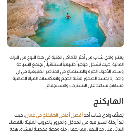
يعتبر وادي شاب من أكثر الأماكن الغنية في هذا النوع من البرك
المائية، حيث تشكل جوهراً طبيعياً استثنائياً، إّ تجتمع السباحة
وسط الأجواء الحارة والاستمتاع في المناظر الطبيعية في آنٍ
واحد، إذ تجسد الصخور هائلة الحجم وانعكاسات المياه الصافية
مشاهدٍ تساعد على الاسترخاء والاستجمام.
الهايكنج
يُصنّف وادي شاب أحد
أفضل أماكن الهايكنج في عُمان
، حيث
تبدأ رحلة السير فيه من المدخل والمرور بالدروب المليئة بالغطاء
النباتي على مد البصر، مما يجعل منه وجهة مفضلة لعشاق هذه