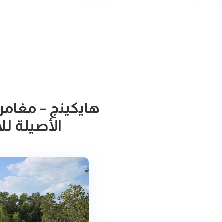
هايكينج – مغامر
الأصيلة لل