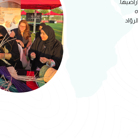
راضيها.
ه
وّاد