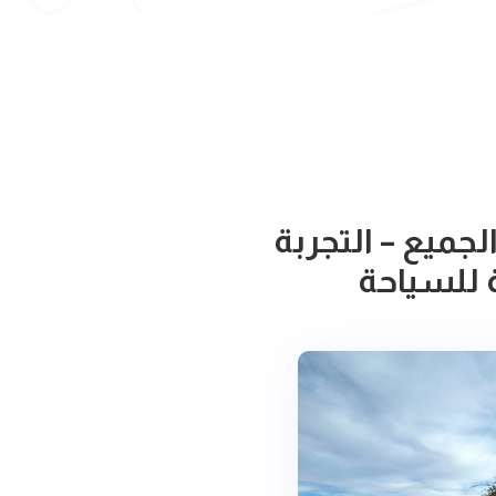
جميع – التجربة
ة للسياحة