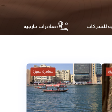
ية للشركات
مغامرات خارجية
زة
مغامرة مميزة