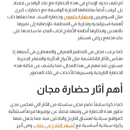
لم تقف حدود الإبداع في هذه الحضارة مع بلاد الرافدين فقط،
بل عُرفت أيضاً بعلاقاتها التجارية الواسعة مع حضارات كبرى
مثل السومريين و
حضارة دلمون
وحضارة السند، مما جعلها ذات
أهمية استراتيجية وتجارية في المنطقة، بالإضافة إلى تميزها
بالتعدين وابتكارها أنظمة الأفلاج لجلب الماء، ما ساعدها على
بناء مجتمع زراعي مستقر.
كما برعت مجان في التنظيم العمراني والمعماري في أبنيتها، إذ
تعكس الآثار المُكتشفة مثل الأبراج الدائرية والمقابر الحجرية
مستوى تقدمهم في هذا المجال، مما يكشف عن مكانة هذه
الحضارة التاريخية وتسييرها للأحداث في تلك العصور.
أهم آثار حضارة مجان
كما ذكرنا سابقاً، تضم مجان سلسلة من الآثار التي تعكس مدى
تطور هذه الحضارة في وقتها، فضلاً عن توفيرها فرصاً استثنائية
كمواقع سياحية لعشاق التاريخ والباحثين فيه، مما يجعل منها
ركيزة سياحية أساسية مع
أشهر القلاع في عمان
، ومن أبرز