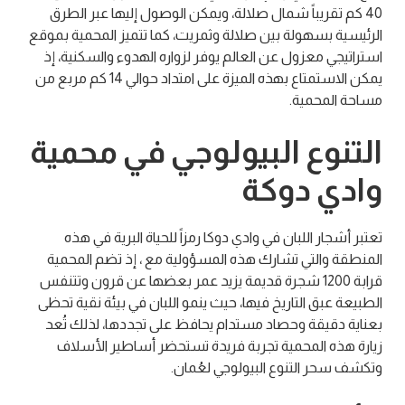
40 كم تقريباً شمال صلالة، ويمكن الوصول إليها عبر الطرق
الرئيسية بسهولة بين صلالة وثمريت، كما تتميز المحمية بموقع
استراتيجي معزول عن العالم يوفر لزواره الهدوء والسكنية، إذ
يمكن الاستمتاع بهذه الميزة على امتداد حوالي 14 كم مربع من
مساحة المحمية.
التنوع البيولوجي في محمية
وادي دوكة
تعتبر أشجار اللبان في وادي دوكا رمزاً للحياة البرية في هذه
المنطقة والتي تشارك هذه المسؤولية مع ، إذ تضم المحمية
قرابة 1200 شجرة قديمة يزيد عمر بعضها عن قرون وتتنفس
الطبيعة عبق التاريخ فيها، حيث ينمو اللبان في بيئة نقية تحظى
بعناية دقيقة وحصاد مستدام يحافظ على تجددها، لذلك تُعد
زيارة هذه المحمية تجربة فريدة تستحضر أساطير الأسلاف
وتكشف سحر التنوع البيولوجي لعُمان.