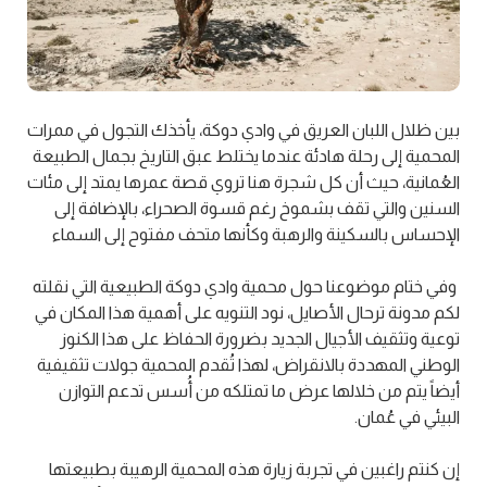
بين ظلال اللبان العريق في وادي دوكة، يأخذك التجول في ممرات
المحمية إلى رحلة هادئة عندما يختلط عبق التاريخ بجمال الطبيعة
العُمانية، حيث أن كل شجرة هنا تروي قصة عمرها يمتد إلى مئات
السنين والتي تقف بشموخ رغم قسوة الصحراء، بالإضافة إلى
الإحساس بالسكينة والرهبة وكأنها متحف مفتوح إلى السماء
وفي ختام موضوعنا حول محمية وادي دوكة الطبيعية التي نقلته
لكم مدونة ترحال الأصايل، نود التنويه على أهمية هذا المكان في
توعية وتثقيف الأجيال الجديد بضرورة الحفاظ على هذا الكنوز
الوطني المهددة بالانقراض، لهذا تُقدم المحمية جولات تثقيفية
أيضاً يتم من خلالها عرض ما تمتلكه من أُسس تدعم التوازن
البيئي في عُمان.
إن كنتم راغبين في تجربة زيارة هذه المحمية الرهيبة بطبيعتها