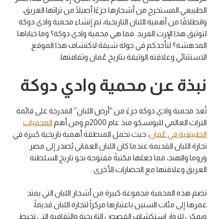
الطبيعي المستخرج من أشجارها جزءًا أصيلًا من تراثها العريق،
وانطلاقًا من أهمية اللبان التاريخية، تم إنشاء محمية وادي دوكة
لتوثيق هذا الإرث الفريد. فما هي محمية وادي دوكة؟ وما خباياها
المدهشة؟ لنأخذكم في جولة شيقة لاكتشاف هذا الموقع
الاستثنائي وعلاقته الوثيقة بتاريخ عُمان وثقافتها.
نبذة عن محمية وادي دوكة
تُعد محمية وادي دوكة جزءً من “أرض اللبان” المدرجة على قائمة
التراث العالمي لليونسكو منذ عام 2000م ومن أهم
المحميات
الطبيعية في عُمان
، حيث تحمل المنطقة أهمية تاريخية كبيرة في
تجارة اللبان القديمة عندما كان اللبان العماني يُصدر إلى مصر
وروما والهند، مما جعلها مكتبةً مفتوحة نحو تاريخ السلطنة
العريق وعلاقتها مع الحضارات الأخرى.
تضم هذه المحمية مجموعة كبيرة من أشجار اللبان التي يمتد
عمرها إلى مئات السنين باعتبارها مركزاً لتجارة اللبان قديماً،
ويمكن للزوار استكشاف القصص التاريخية والثقافية التي تحيط