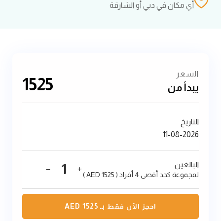
أي مكان في دبي أو الشارقة
السعر
1525
AED
يبدأ من
التاريخ
البالغين
1
لمجموعة كحد أقصى 4 أفراد ( AED 1525 )
احجز الآن فقط بـ AED
1525