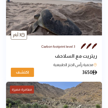
3 أيام
Carbon footprint level 3
ريتريت مع السلاحف
محمية رأس الجنز الطبيعية
3650
اكتشف
مغامرة مميزة