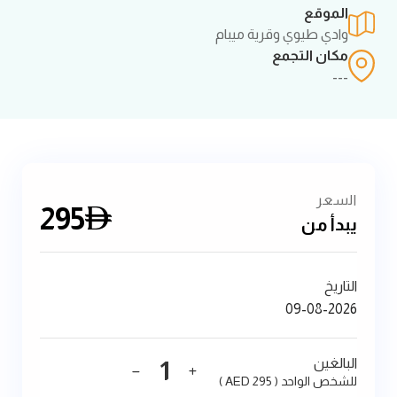
الموقع
وادي طيوي وقرية ميبام
مكان التجمع
---
السعر
295
AED
يبدأ من
التاريخ
البالغين
1
للشخص الواحد ( AED 295 )